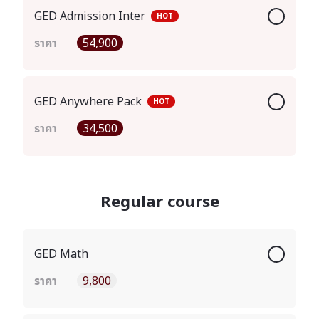
GED Admission Inter
HOT
ราคา
54,900
GED Anywhere Pack
HOT
ราคา
34,500
Regular course
GED Math
ราคา
9,800