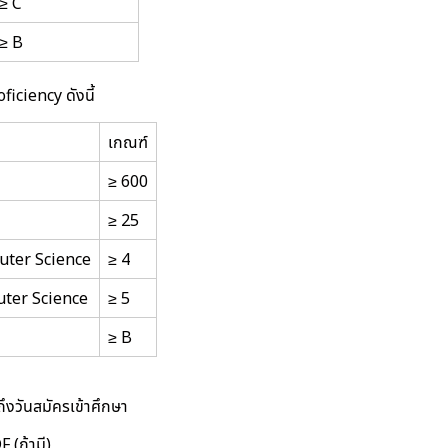
≥ C
≥ B
iciency ดังนี้
เกณฑ์
≥ 600
≥ 25
uter Science
≥ 4
uter Science
≥ 5
≥ B
นถึงวันสมัครเข้าศึกษา
 (ถ้ามี)