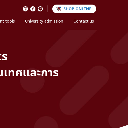
SHOP ONLINE
nt tools
University admission
Contact us
ts
สนเทศและการ