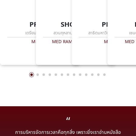
PROM
SHOGUN
PEAM
เตรียมอุดมศึกษา
สวนกุหลาบวิทยาลัย รังสิต
สาธิตมหาวิทยาลัยขอนแก่น
เซน
MED CU
MED RAMA M.D.-M.Eng
MED SI
MED 
การบริหารจัดการเวลาคือทุกสิ่ง เพราะยิ่งเราอ่านหนังสือ