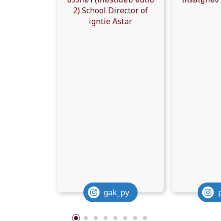
2) School Director of
igntie Astar
gak_py