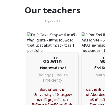
Our teachers
ครูของเรา
ดร.พี่กั๊ก
พี
ปรัชญาพงศ์ ยาศรี
ภัทร์ ล
Biology | English
Math
Proficiency
ปริญญาเอก จาก
ปริญญาโทจา
University of Glasgow
of Aberdee
และปริญญาตรี สาขา
ตรี เกียรต
ชีววิทยา (เกียรตินิยม อันดับ
เหรียญทอง 