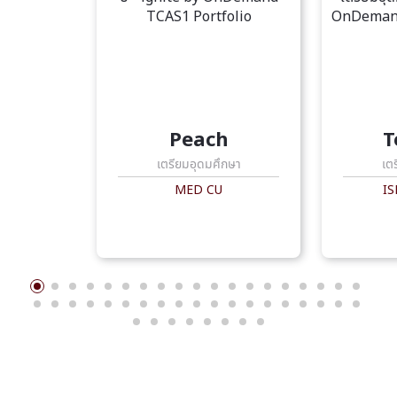
Peach
T
เตรียมอุดมศึกษา
เต
MED CU
IS