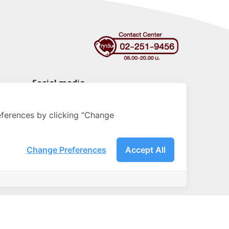
Social media
ignitebyondemand
fb.com/ignitebyondemand
ferences by clicking "Change
@ignitebyondemand
Change Preferences
Accept All
คล