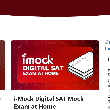
จ
S
I
ง
1
2
ย
i-Mock Digital SAT Mock
3
Exam at Home
4