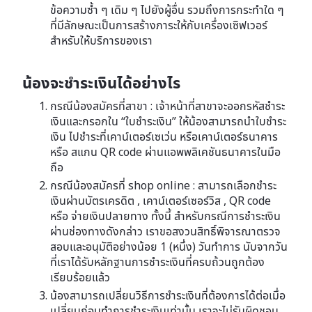
ข้อความซ้ำ ๆ เดิม ๆ ไปยังผู้อื่น รวมถึงการกระทำใด ๆ
ที่มีลักษณะเป็นการสร้างภาระให้กับเครื่องเซิฟเวอร์
สำหรับให้บริการของเรา
น้องจะชำระเงินได้อย่างไร
กรณีน้องสมัครที่สาขา : เจ้าหน้าที่สาขาจะออกรหัสชำระ
เงินและกรอกใน “ใบชำระเงิน” ให้น้องสามารถนำใบชำระ
เงิน ไปชำระที่เคาน์เตอร์เซเว่น หรือเคาน์เตอร์ธนาคาร
หรือ สแกน QR code ผ่านแอพพลิเคชันธนาคารในมือ
ถือ
กรณีน้องสมัครที่ shop online : สามารถเลือกชำระ
เงินผ่านบัตรเครดิต , เคาน์เตอร์เซอร์วิส , QR code
หรือ จ่ายเงินปลายทาง ทั้งนี้ สำหรับกรณีการชำระเงิน
ผ่านช่องทางดังกล่าว เราขอสงวนสิทธิ์พิจารณาตรวจ
สอบและอนุมัติอย่างน้อย 1 (หนึ่ง) วันทำการ นับจากวัน
ที่เราได้รับหลักฐานการชำระเงินที่ครบถ้วนถูกต้อง
เรียบร้อยแล้ว
น้องสามารถเปลี่ยนวิธีการชำระเงินที่ต้องการได้ต่อเมื่อ
เปลี่ยนก่อนทำการชำระเงินเท่านั้น เราจะไม่รับผิดชอบ