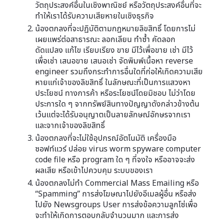
วัตถุประสงค์อื่นในเชิงพาณิชย์ หรือวัตถุประสงค์อื่นที่จะ
ทำให้เราได้รับความเสียหายในเชิงธุรกิจ
น้องตกลงที่จะปฏิบัติตามกฎหมายลิขสิทธิ์ โดยการไม่
เผยแพร่ต่อสาธารณะ ลอกเลียน ทำซ้ำ คัดลอก
ดัดแปลง แก้ไข เรียบเรียง ขาย มีไว้เพื่อขาย เช่า มีไว้
เพื่อเช่า เสนอขาย เสนอเช่า จัดพิมพ์เนื้อหา reverse
engineer รวมถึงกระทำการอื่นใดที่ก่อให้เกิดความเสีย
หายแก่เจ้าของลิขสิทธิ์ ในลักษณะที่เป็นการแสวงหา
ประโยชน์ ทางการค้า หรือระโยชน์โดยมิชอบ ไม่ว่าโดย
ประการใด ๆ จากทรัพย์สินทางปัญญาดังกล่าวข้างต้น
เว้นแต่จะได้รับอนุญาตเป็นลายลักษณ์อักษรจากเรา
และจากเจ้าของลิขสิทธิ์
น้องตกลงที่จะไม่ใช้อุปกรณ์อัตโนมัติ เครื่องมือ
ซอฟท์แวร์ ปล่อย virus worm spyware computer
code file หรือ program ใด ๆ ที่จงใจ หรืออาจจะส่ง
ผลเสีย หรือเข้าไปควบคุม ระบบของเรา
น้องตกลงไม่ทำ Commercial Mass Emailing หรือ
“Spamming” การส่งโฆษณาไปยังอีเมลผู้อื่น หรือส่ง
ไปยัง Newsgroups User การส่งข้อความลูกโซ่เพื่อ
จะทำให้เกิดการตอบกลับจำนวนมาก และการส่ง