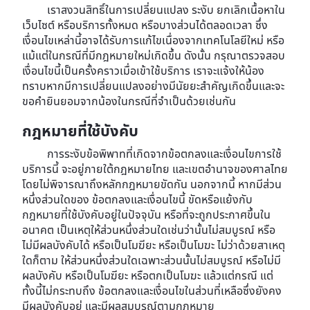
เราสงวนสิทธิ์ในการเปลี่ยนแปลง ระงับ ยกเลิกเนื้อหาใน
เว็บไซต์ หรือบริการทั้งหมด หรือบางส่วนได้ตลอดเวลา ซึ่ง
เงื่อนไขเหล่านี้อาจได้รับการแก้ไขเนื่องจากเทคโนโลยีใหม่ หรือ
แม้แต่ในกรณีที่มีกฎหมายใหม่เกิดขึ้น ดังนั้น กรุณาตรวจสอบ
เงื่อนไขนี้เป็นครั้งคราวเมื่อเข้าใช้บริการ เราจะแจ้งให้น้อง
ทราบหากมีการเปลี่ยนแปลงอย่างมีนัยยะสำคัญเกิดขึ้นและจะ
ขอคำยินยอมจากน้องในกรณีที่จำเป็นด้วยเช่นกัน
กฎหมายที่ใช้บังคับ
การระงับข้อพิพาทที่เกิดจากข้อตกลงและเงื่อนไขการใช้
บริการนี้ จะอยู่ภายใต้กฎหมายไทย และเขตอำนาจของศาลไทย
โดยไม่พิจารณาถึงหลักกฎหมายขัดกัน นอกจากนี้ หากมีส่วน
หนึ่งส่วนใดของ ข้อตกลงและเงื่อนไขนี้ ขัดหรือแย้งกับ
กฎหมายที่ใช้บังคับอยู่ในปัจจุบัน หรือที่จะถูกประกาศขึ้นใน
อนาคต เป็นเหตุให้ส่วนหนึ่งส่วนใดเช่นว่านั้นไม่สมบูรณ์ หรือ
ไม่มีผลบังคับได้ หรือเป็นโมฆียะ หรือเป็นโมฆะ ไม่ว่าด้วยสาเหตุ
ใดก็ตาม ให้ส่วนหนึ่งส่วนใดเฉพาะส่วนนั้นไม่สมบูรณ์ หรือไม่มี
ผลบังคับ หรือเป็นโมฆียะ หรือตกเป็นโมฆะ แล้วแต่กรณี แต่
ทั้งนี้ไม่กระทบถึง ข้อตกลงและเงื่อนไขในส่วนที่เหลือซึ่งยังคง
มีผลบังคับอยู่ และมีผลสมบูรณ์ตามกฎหมาย