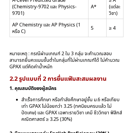
A-Level Predicted Grade
≥ A
(Chemistry-9702 และ Physics-
A*
(แต่ละ
9701)
วิชา)
AP Chemistry และ AP Physics (1
5
≥ 4
หรือ C)
หมายเหตุ : กรณีผ่านเกณฑ์ 2 ใน 3 กลุ่ม จะคำนวณสอบ
สามารถยื่นคะแนนขั้นต่ำในกลุ่มที่ไม่ผ่านเกณฑ์ได้
ไม่คำนวณ
GPAX แต่คิดค่าน้ำหนัก
2.2 รูปแบบที่ 2 การยื่นแฟ้มสะสมผลงาน
1. คุณสมบัติของผู้สมัคร
สำเร็จการศึกษา หรือกำลังศึกษาอยู่ชั้น ม.6 หรือเทียบ
เท่า GPAX ไม่น้อยกว่า 3.25 (ทศนิยมครบแล้ว ไม่
ปัดเศษ) และ GPAX เฉพาะรายวิชา เคมี ชีววิทยา ฟิสิกส์
คณิตศาสตร์ ≥ 3.25 (30%)