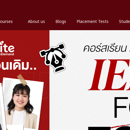
ourses
About us
Blogs
Placement Tests
Stude