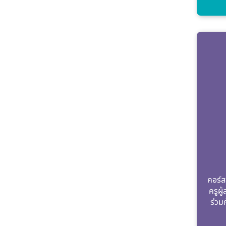
คอร์ส
ครูผู
ร่วม