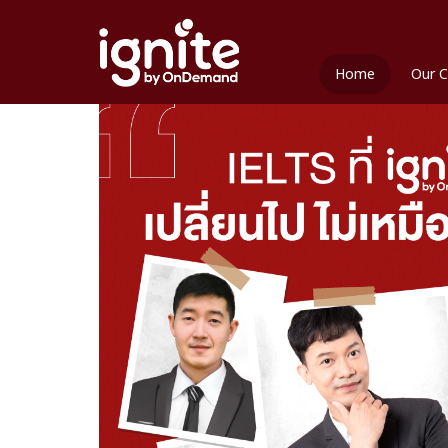
Home
Our C