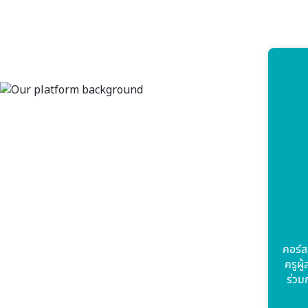
คอร์ส
ครูผู
ร่วม