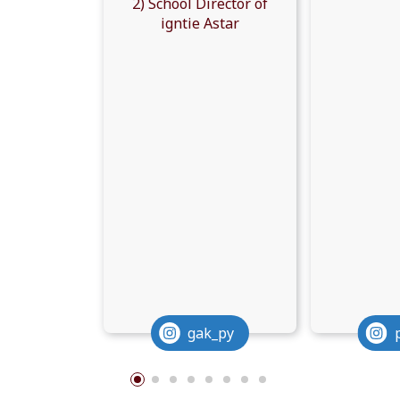
2) School Director of
igntie Astar
gak_py