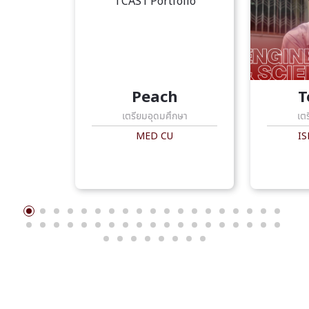
Peach
T
เตรียมอุดมศึกษา
เต
MED CU
IS