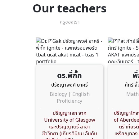
Our teachers
ครูของเรา
ดร.พี่กั๊ก
พี
ปรัชญาพงศ์ ยาศรี
ภัทร์ ล
Biology | English
Math
Proficiency
ปริญญาเอก จาก
ปริญญาโทจา
University of Glasgow
of Aberdee
และปริญญาตรี สาขา
ตรี เกียรต
ชีววิทยา (เกียรตินิยม อันดับ
เหรียญทอง 