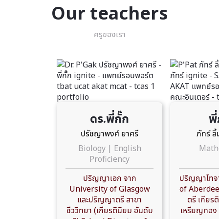
Our teachers
ครูของเรา
ดร.พี่กั๊ก
พี
ปรัชญาพงศ์ ยาศรี
ภัทร์ ล
Biology | English
Math
Proficiency
ปริญญาเอก จาก
ปริญญาโทจา
University of Glasgow
of Aberdee
และปริญญาตรี สาขา
ตรี เกียรต
ชีววิทยา (เกียรตินิยม อันดับ
เหรียญทอง 