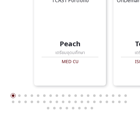
Peach
T
เตรียมอุดมศึกษา
เต
MED CU
IS