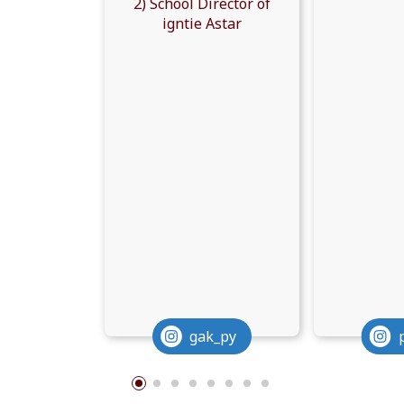
2) School Director of
igntie Astar
gak_py