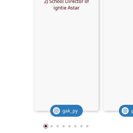
2) School Director of
igntie Astar
gak_py