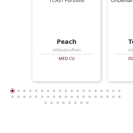
Peach
T
เตรียมอุดมศึกษา
เต
MED CU
IS