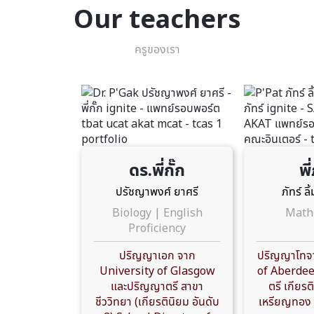
Our teachers
ครูของเรา
ดร.พี่กั๊ก
พี
ปรัชญาพงศ์ ยาศรี
ภัทร์ ล
Biology | English
Math
Proficiency
ปริญญาเอก จาก
ปริญญาโทจา
University of Glasgow
of Aberdee
และปริญญาตรี สาขา
ตรี เกียรต
ชีววิทยา (เกียรตินิยม อันดับ
เหรียญทอง 