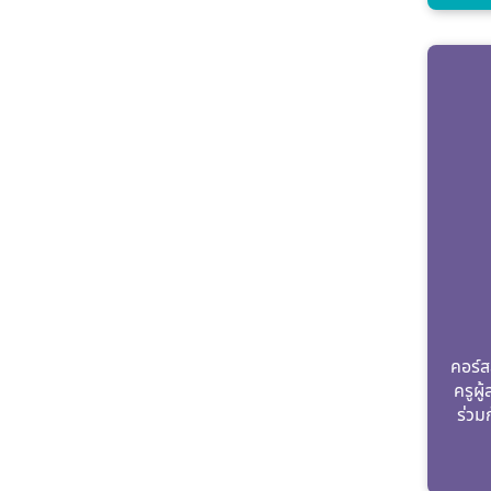
คอร์ส
ครูผู
ร่วม