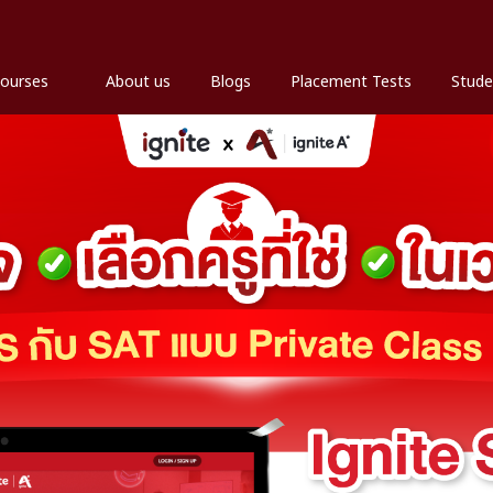
ourses
About us
Blogs
Placement Tests
Stude