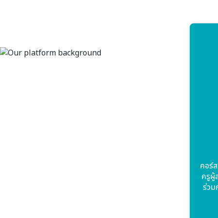
คอร์ส
ครูผู
ร่วม