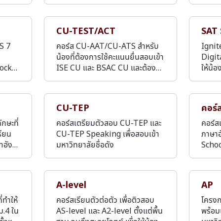
CU-TEST/ACT
SAT 
TS 7
คอร์ส CU-AAT/CU-ATS สำหรับ
Ignit
น้องที่ต้องการใช้คะแนนยื่นสอบเข้า
Digit
Mock…
ISE CU และ BSAC CU และต้อง…
ให้น้
CU-TEP
คอร์
กษะที่
คอร์สเตรียมตัวสอบ CU-TEP และ
คอร์ส
รียน
CU-TEP Speaking เพื่อสอบเข้า
ภาษาอ
ษาอัง…
มหาวิทยาลัยชื่อดัง
Schoo
A-level
AP
ทำให้
คอร์สเรียนตัวต่อตัว เพื่อติวสอบ
โครงก
ม.4 ใน
AS-level และ A2-level ตั้งแต่พื้น
พร้อมเ