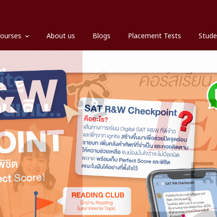
ourses
About us
Blogs
Placement Tests
Stude