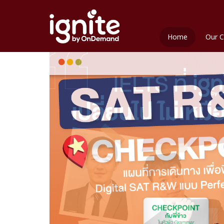
Home
Our C