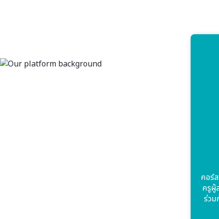
คอร์ส
ครูผู
ร่วม