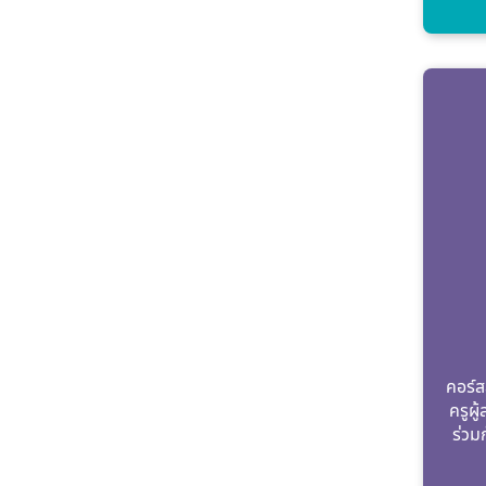
คอร์ส
ครูผู
ร่วม