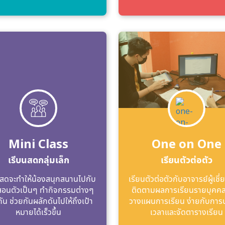
Mini Class
One on One
เรีบนสดกลุ่มเล็ก
เรียนตัวต่อตัว
สดจะทําให้น้องสนุกสนานไปกับ
เรียนตัวต่อตัวกับอาจารย์ผู้เช
้สอนตัวเป็นๆ ทํากิจกรรมต่างๆ
ติดตามผลการเรียนรายบุคคล
กัน ช่วยกันผลักดันไปให้ถึงเป้า
วางแผนการเรียน ง่ายกับการ
หมายได้เร็วขึ้น
เวลาและจัดตารางเรียน