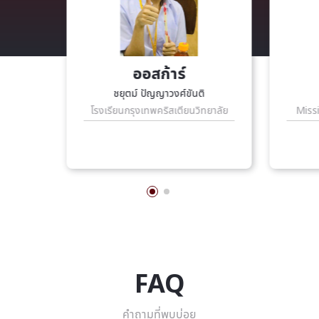
ออสก้าร์
ชยุตม์ ปัญญาวงศ์ขันติ
โรงเรียนกรุงเทพคริสเตียนวิทยาลัย
Miss
FAQ
คำถามที่พบบ่อย