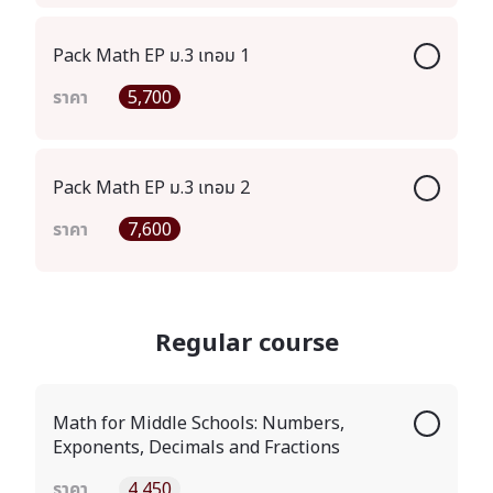
Pack Math EP ม.3 เทอม 1
ราคา
5,700
Pack Math EP ม.3 เทอม 2
ราคา
7,600
Regular course
Math for Middle Schools: Numbers,
Exponents, Decimals and Fractions
ราคา
4,450