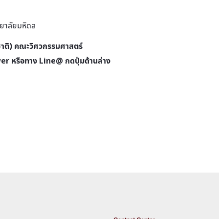
าชาติ) คณะวิศวกรรมศาสตร์
wer
หรือทาง Line@ กดปุ่มด้านล่าง