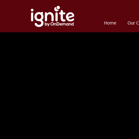
Home
Our C