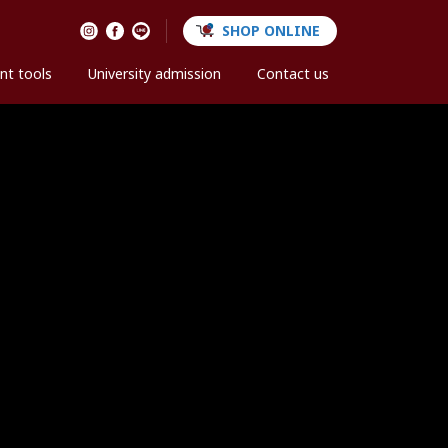
SHOP ONLINE
nt tools
University admission
Contact us