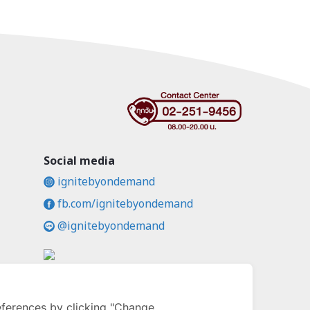
Social media
ignitebyondemand
fb.com/ignitebyondemand
@ignitebyondemand
คล
ferences by clicking "Change