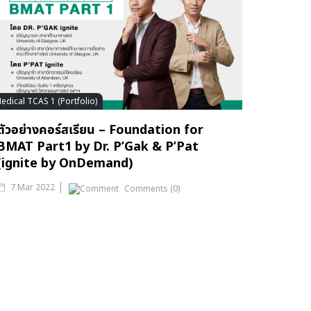
edical TCAS 1 (Portfolio)
ตัวอย่างคอร์สเรียน – Foundation for
BMAT Part1 by Dr. P’Gak & P’Pat
(ignite by OnDemand)
7 Mar 2022
Comments (0)