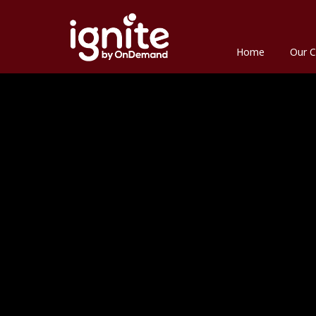
Home
Our C