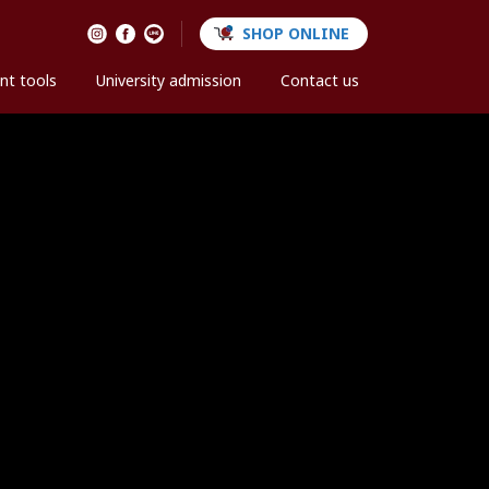
SHOP ONLINE
nt tools
University admission
Contact us