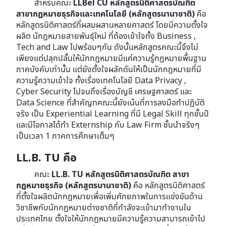
สำหรับคณะ
LLBel CU
หลักสูตรนิติศาสตรบัณฑิต
สาขากฎหมายธุรกิจและเทคโนโลยี (หลักสูตรนานาชาติ)
คือ
หลักสูตรนิติศาสตร์ที่ผสมผสานหลายศาสตร์ โดย
มีความตั้งใจ
ผลิต นักฎหมายสายพันธุ์ใหม่ ที่ต้องเข้าใจทั้ง Business ,
Tech and Law ไปพร้อมๆกัน ดังนั้นหลักสูตรคณะนี้จึงไม่
เพียงแต่ปลุกปลั้นให้นักกฎหมายมีแค่ความรู้กฎหมาย
พื้นฐาน
ภาคบังคับเท่านั้น แต่ยังตั้งใจผลักดันให้เป็นนักกฎหมายที่มี
ความรู้ความเข้าใจ ทั้งเรื่องเทคโนโลยี Data Privacy ,
Cyber Security ไปจนถึงเรื่องบัญชี เศรษฐศาสตร์ และ
Data Science ที่สำคัญทคณะนี้ยังเน้นที่การลงมือทำปฏิบัติ
จริง เป็น Experiential Learning ที่มี Legal Skill ทุกชั้นปี
และมีโอกาสได้ทำ Externship กับ Law Firm ชั้นนำจริงๆ
เป็นเวลา 1 ภาคการศึกษาเต็มๆ
LL.B. TU คือ
คณะ
LL.B. TU หลักสูตรนิติศาสตรบัณฑิต สาขา
กฎหมายธุรกิจ (หลักสูตรนานาชาติ)
คือ หลักสูตรนิติศาสตร์
ที่ตั้งใจผลิตนักกฎหมายเพื่อเพิ่มศักยภาพในการแข่งขันด้าน
วิชาชีพกับนักกฎหมายต่างชาติที่กำลังจะเข้ามาทำงานใน
ประเทศไทย ตั้งใจให้นักกฎหมายมีความรู้ความสามารถเข้าไป