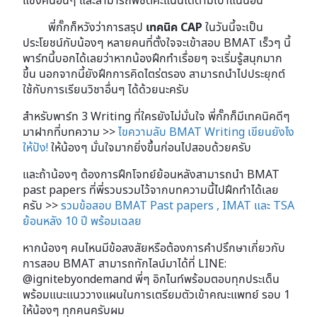
พี่กั๊กก็หวังว่าการสรุป
เทคนิค CAP
ในวันนี้จะเป็น
ประโยชน์กับน้องๆ หลายคนที่ตั้งใจจะเข้าสอบ BMAT เร็วๆ นี้
พาร์ทนี้บอกได้เลยว่าหากน้องฝึกทำเรื่อยๆ จะเริ่มรู้สนุกมาก
ขึ้น นอกจากนี้ยังฝึกการคิดไตร่ตรอง สามารถนำไปประยุกต์
ใช้กับการเรียนวิชาอื่นๆ ได้ด้วยนะครับ
สำหรับพาร์ท 3 Writing ที่ใครยังไม่มั่นใจ พี่กั๊กก็มีเทคนิคดีๆ
มาฝากที่บทความ >>
ไขความลับ BMAT Writing เขียนยังไง
ให้ปัง!
ให้น้องๆ มั่นใจมากยิ่งขึ้นก่อนไปสอบด้วยครับ
และถ้าน้องๆ ต้องการฝึกโจทย์ย้อนหลังสามารถนำ BMAT
past papers ที่พี่รวบรวมไว้จากบทความนี้ไปฝึกทำได้เลย
ครับ
>>
รวมข้อสอบ BMAT Past papers , IMAT และ TSA
ย้อนหลัง 10 ปี พร้อมเฉลย
หากน้องๆ คนไหนมีข้อสงสัยหรือต้องการคำปรึกษาเกี่ยวกับ
การสอบ BMAT สามารถทักไลน์มาได้ที่ LINE:
@ignitebyondemand พี่ๆ อิกไนท์พร้อมตอบทุกประเด็น
พร้อมแนะแนววางแผนในการเตรียมตัวเข้าคณะแพทย์ รอบ 1
ให้น้องๆ ทุกคนครับผม