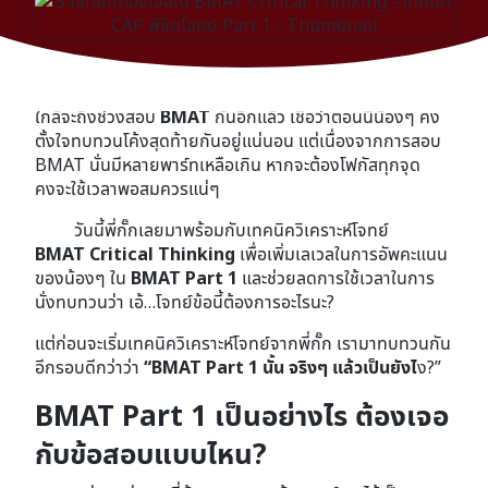
สวัสดีครับน้องๆ กลับมาพบกับพี่กั๊กกันอีกครั้งนะครับ
ใกล้จะถึงช่วงสอบ
BMAT
กันอีกแล้ว เชื่อว่าตอนนี้น้องๆ คง
ตั้งใจทบทวนโค้งสุดท้ายกันอยู่แน่นอน แต่เนื่องจากการสอบ
BMAT นั่นมีหลายพาร์ทเหลือเกิน หากจะต้องโฟกัสทุกจุด
คงจะใช้เวลาพอสมควรแน่ๆ
วันนี้พี่กั๊กเลยมาพร้อมกับเทคนิควิเคราะห์โจทย์
BMAT Critical Thinking
เพื่อเพิ่มเลเวลในการอัพคะแนน
ของน้องๆ ใน
BMAT Part 1
และช่วยลดการใช้เวลาในการ
นั่งทบทวนว่า เอ้…โจทย์ข้อนี้ต้องการอะไรนะ?
แต่ก่อนจะเริ่มเทคนิควิเคราะห์โจทย์จากพี่กั๊ก เรามาทบทวนกัน
อีกรอบดีกว่าว่า
“BMAT Part 1 นั้น จริงๆ แล้วเป็นยังไ
ง?”
BMAT Part 1 เป็นอย่างไร ต้องเจอ
กับข้อสอบแบบไหน?