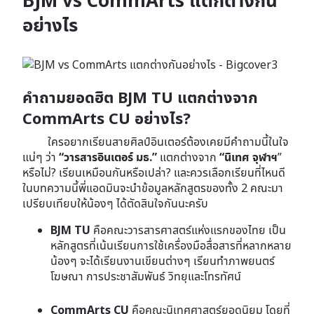
BJM vs CommArts แตกต่างกัน
อย่างไร
คำถามยอดฮิต BJM TU แตกต่างจาก
CommArts CU อย่างไร?
ใครอยากเรียนสายศิลป์อินเตอร์ต้องเคยมีคำถามนี้ในใจ
แน่ๆ ว่า
“วารสารอินเตอร์ มธ.”
แตกต่างจาก
“นิเทศ จุฬาฯ
”
หรือไม่? เรียนเหมือนกันหรือเปล่า? และควรเลือกเรียนที่ไหนดี
ในบทความนี้พี่แอดมินจะนำข้อมูลหลักสูตรของทั้ง 2 คณะมา
เปรียบเทียบให้น้องๆ ได้ตัดสินใจกันนะครับ
BJM TU
คือคณะวารสารศาสตร์แห่งแรกของไทย เป็น
หลักสูตรที่เน้นเรียนการใช้เครื่องมือสื่อสารที่หลากหลาย
น้องๆ จะได้เรียนงานเขียนต่างๆ เรียนทำภาพยนตร์
โฆษณา การประชาสัมพันธ์ วิทยุและโทรทัศน์
CommArts CU
คือคณะนิเทศศาสตร์ยอดนิยม โดยที่