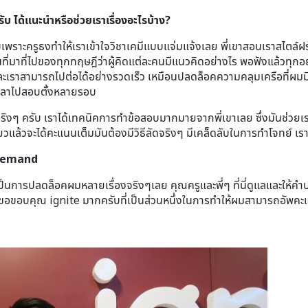
รับ ได้แนะนำหรือช่วยเราเรื่องอะไรบ้าง?
เพราะครูธงทำให้เราเข้าใจวิชาเคมีแบบแจ่มแจ้งเลย พี่เขาสอนเราสไตล์ฝ
ห็นที่มาที่ไปของทุกทฤษฎีว่าผู้คิดแต่ละคนมีแนวคิดอย่างไร พอฟังแล้วท
ะเราสามารถไปต่อได้อย่างรวดเร็ว เหมือนปลดล็อคความคลุมเครือที่ผมมีต่อ
ียเวลาไปสอบตั้งหลายรอบ
ิงๆ ครับ เราได้เทคนิคการทำข้อสอบมากมายจากพี่เขาเลย ซึ่งมันช่วยเ
ียวแล้วจะได้คะแนนเต็มมันต้องมีวิธีลัดจริงๆ มีเคล็ดลับในการทำโจทย์ เร
nDemand
ป็นการปลดล็อคผมหลายเรื่องจริงๆเลย คุณครูและพี่ๆ ที่นี่ดูแลและให้
ขอขอบคุณ ignite มากครับที่เป็นส่วนหนึ่งในการทำให้ผมสามารถอัพคะแ