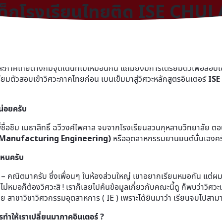
เด็กโรงเรียนไทยติด ISE CHUL
ลาบ
คนคงเคยลังเลว่าจะเรียนภาคไทยหรือภาคอินเตอร์ดีนะ ? โดยเฉพาะน้อง
ไทยต่างก็มีจุดเด่นที่ไม่เหมือนกัน แถมยังมีการเตรียมตัวเพื่อสอบเข้าที่
ียมตัวสอบเข้าวิศวะภาคไทยก่อน เบนเข็มมาสู่วิศวะหลักสูตรอินเตอร์
ISE
หน่อยครับ
 พี่ชื่อชิม เมธาสิทธิ์ ฉวีวงศ์ไพศาล จบจากโรงเรียนสวนกุหลาบวิทยาลัย ตอน
Manufacturing Engineering)
หรืออุตสาหกรรมยานยนต์นั่นเองคร
ไหนครับ
ย์ – คณิตมาครับ ซึ่งเพื่อนๆ ในห้องส่วนใหญ่ เขาอยากเรียนหมอกัน แต่ผมร
ม่หมอก็ต้องวิศวะสิ ! เราก็เลยไปค้นข้อมูลเกี่ยวกับคณะนี้ดู ก็พบว่าวิศวะ
ย สาขาวิชาวิศวกรรมอุตสาหการ ( IE ) เพราะได้ยินมาว่า เรียนจบไปสาม
ทำให้เราเปลี่ยนมาภาคอินเตอร์ ?