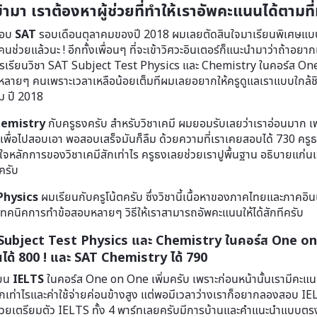
ามา เราต้องหาผู้ช่วยที่ทำให้เราอัพคะแนนได้ตามที่
สอบ
SAT
รอบเดือนตุลาคมของปี 2018 ผมเลยตัดสินใจมาเรียนพิเศษแ
ีคนช่วยแล้วนะ ! อีกทั้งเพื่อนๆ ที่จะเข้าวิศวะอินเตอร์ก็แนะนำมาว่าถ้าอยา
รเรียนวิชา SAT Subject Test Physics และ Chemistry ในคอร์ส One
็กหลายๆ คนเพราะเวลาเหลือน้อยเต็มทีผมเลยอยากให้ครูดูแลเราแบบใกล้ชิ
ม ปี 2018
hemistry
กับครูธงครับ สำหรับวิชาเคมี ผมยอมรับเลยว่าเราอ่อนมาก เพร
เพื่อไปสอบเอา พอสอบเสร็จมันก็ลืม ด้วยความที่เราเคยสอบได้ 730 ครูธ
าใจหลักการของวิชาเคมีสักเท่าไร ครูธงเลยช่วยเราปูพื้นฐาน อธิบายแก่นแ
นครับ
Physics
ผมเรียนกับครูโน้ตครับ ซึ่งวิชานี้เนื้อหาของภาคไทยและภาคอิน
ทคนิคการทำข้อสอบหลายๆ วิธีให้เราสามารถอัพคะแนนให้ได้สักทีครับ
ubject Test Physics และ Chemistry ในคอร์ส One on O
ด้ 800 ! และ SAT Chemistry ได้ 790
ียน
IELTS
ในคอร์ส One on One เพิ่มครับ เพราะก่อนหน้านั้นเรามีคะแน
เท่าไรและค่าใช้จ่ายค่อนข้างสูง แต่พอมีเวลาว่างเราก็อยากลองสอบ IELT
nite ช่วยเตรียมตัว IELTS ทั้ง 4 พาร์ทเลยครับมีการบ้านและคำแนะนำแบบต