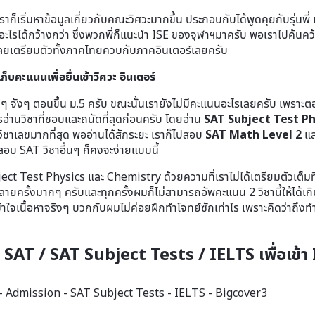
 เราก็เริ่มหาข้อมูลเกี่ยวกับคณะวิศวะมากขึ้น ประกอบกับได้พูดคุยกับรุ่นพ
ะไรได้กว้างกว่า ซึ่งพวกพี่ก็แนะนำ ISE ของจุฬาฯมาครับ พอเราไปค้นคว้
ยเตรียมตัวทั้งภาคไทยควบกับภาคอินเตอร์เลยครับ
็บคะแนนเพื่อยื่นเข้าวิศวะ อินเตอร์
ิงๆ จังๆ ตอนขึ้น ม.5 ครับ ขณะนั้นเรายังไม่มีคะแนนอะไรเลยครับ เพราะ
อ่านวิชาที่ชอบและถนัดที่สุดก่อนครับ โดยอ่าน
SAT Subject Test Ph
ชาเลขมากที่สุด พออ่านได้สักระยะ เราก็ไปสอบ
SAT Math Level 2
แล
อสอบ SAT วิชาอื่นๆ ก็คงจะง่ายแบบนี้
st Physics และ Chemistry ด้วยความที่เราไม่ได้เตรียมตัวเต็มที่เล
ลายครั้งมากๆ ครับและทุกครั้งผมก็ไม่สามารถอัพคะแนน 2 วิชานี้ให้ได้เก
าใจเนื้อหาจริงๆ บวกกับผมไม่ค่อยฝึกทำโจทย์ซักเท่าไร เพราะคิดว่าถึงทำโ
SAT / SAT Subject Tests / IELTS เพื่อเข้า