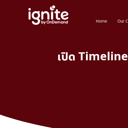
Home
Our C
เปิด Timeline