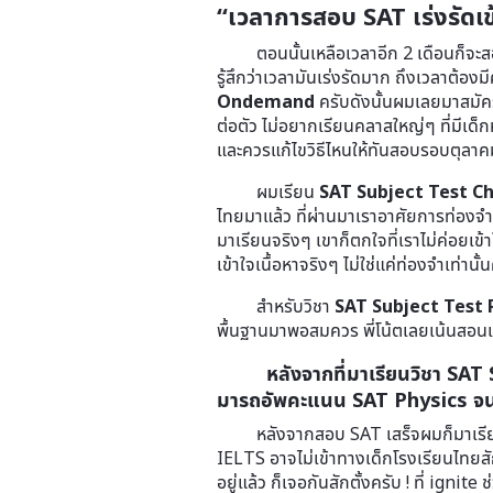
“เวลาการสอบ SAT เร่งรัดเข้
ตอนนั้นเหลือเวลาอีก 2 เดือนก็จะ
รู้สึกว่าเวลามันเร่งรัดมาก ถึงเวลาต้องม
Ondemand
ครับดังนั้นผมเลยมาสมัค
ต่อตัว ไม่อยากเรียนคลาสใหญ่ๆ ที่มีเด
และควรแก้ไขวิธีไหนให้ทันสอบรอบตุลาค
ผมเรียน
SAT Subject Test C
ไทยมาแล้ว ที่ผ่านมาเราอาศัยการท่องจำ
มาเรียนจริงๆ เขาก็ตกใจที่เราไม่ค่อยเข้
เข้าใจเนื้อหาจริงๆ ไม่ใช่แค่ท่องจำเท่านั้
สำหรับวิชา
SAT Subject Test 
พื้นฐานมาพอสมควร พี่โน้ตเลยเน้นสอนเ
หลังจากที่มาเรียนวิชา SAT S
มารถอัพคะแนน SAT Physics จนไ
หลังจากสอบ SAT เสร็จผมก็มาเร
IELTS อาจไม่เข้าทางเด็กโรงเรียนไทยสัก
อยู่แล้ว ก็เจอกันสักตั้งครับ ! ที่ ig