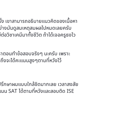
รั่ง เขาสามารถอธิบายแนวคิดของเนื้อหา
ุกอย่างมันดูสมเหตุสมผลไปหมดเลยครับ
วิชาเคมีมาทั้งชีวิต ถ้าได้เจอครูธงไว
ราตอนทำข้อสอบจริงๆ นะครับ เพราะ
าถึงจะได้คะแนนสูงๆตามที่หวังไว้
คำปรึกษาผมแบบใกล้ชิดมากเลย เวลาสงสัย
นน SAT ได้ตามที่หวังและสอบติด ISE