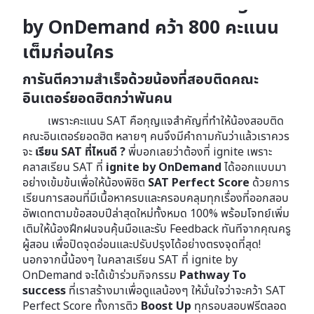
เรียน SAT ที่ไหนดี ? ที่นี่เลย ignite
by OnDemand คว้า 800 คะแนน
เต็มก่อนใคร
การันตีความสำเร็จด้วยน้องที่สอบติดคณะ
อินเตอร์ยอดฮิตกว่าพันคน
เพราะคะแนน SAT คือกุญแจสำคัญที่ทำให้น้องสอบติด
คณะอินเตอร์ยอดฮิต หลายๆ คนจึงมีคำถามกันว่าแล้วเราควร
จะ
เรียน SAT ที่ไหนดี ?
พี่บอกเลยว่าต้องที่ ignite เพราะ
คลาสเรียน SAT ที่
ignite by OnDemand
ได้ออกแบบมา
อย่างเข้มข้นเพื่อให้น้องพิชิต
SAT Perfect Score
ด้วยการ
เรียนการสอนที่มีเนื้อหาครบและครอบคลุมทุกเรื่องที่ออกสอบ
อัพเดทตามข้อสอบปีล่าสุดใหม่ทั้งหมด 100% พร้อมโจทย์เพิ่ม
เติมให้น้องฝึกฝนจนคุ้นมือและรับ Feedback ทันทีจากคุณครู
ผู้สอน เพื่อปิดจุดอ่อนและปรับปรุงได้อย่างตรงจุดที่สุด!
นอกจากนี้น้องๆ ในคลาสเรียน SAT ที่ ignite by
OnDemand จะได้เข้าร่วมกิจกรรม
Pathway To
success
ที่เราสร้างมาเพื่อดูแลน้องๆ ให้มั่นใจว่าจะคว้า SAT
Perfect Score ทั้งการติว
Boost Up
ทุกรอบสอบฟรีตลอด