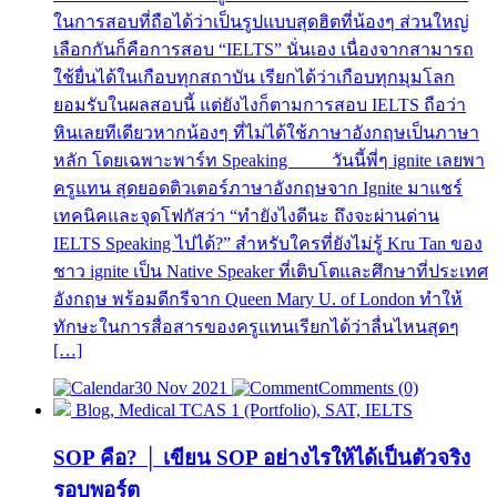
ในการสอบที่ถือได้ว่าเป็นรูปแบบสุดฮิตที่น้องๆ ส่วนใหญ่
เลือกกันก็คือการสอบ “IELTS” นั่นเอง เนื่องจากสามารถ
ใช้ยื่นได้ในเกือบทุกสถาบัน เรียกได้ว่าเกือบทุกมุมโลก
ยอมรับในผลสอบนี้ แต่ยังไงก็ตามการสอบ IELTS ถือว่า
หินเลยทีเดียวหากน้องๆ ที่ไม่ได้ใช้ภาษาอังกฤษเป็นภาษา
หลัก โดยเฉพาะพาร์ท Speaking วันนี้พี่ๆ ignite เลยพา
ครูแทน สุดยอดติวเตอร์ภาษาอังกฤษจาก Ignite มาแชร์
เทคนิคและจุดโฟกัสว่า “ทำยังไงดีนะ ถึงจะผ่านด่าน
IELTS Speaking ไปได้?” สำหรับใครที่ยังไม่รู้ Kru Tan ของ
ชาว ignite เป็น Native Speaker ที่เติบโตและศึกษาที่ประเทศ
อังกฤษ พร้อมดีกรีจาก Queen Mary U. of London ทำให้
ทักษะในการสื่อสารของครูแทนเรียกได้ว่าลื่นไหนสุดๆ
[…]
30 Nov 2021
Comments (0)
Blog, Medical TCAS 1 (Portfolio), SAT, IELTS
SOP คือ? │ เขียน SOP อย่างไรให้ได้เป็นตัวจริง
รอบพอร์ต