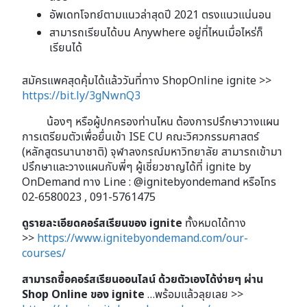
อัพเดทโจทย์ตามแนวล่าสุดปี 2021 ตรงแนวแน่นอน
สามารถเรียนได้บน Anywhere อยู่ที่ไหนเมื่อไหร่ก็
เรียนได้
สมัครแพคสุดคุ้มได้แล้ววันที่ทาง ShopOnline ignite >>
https://bit.ly/3gNwnQ3
น้องๆ หรือผู้ปกครองท่านไหน ต้องการปรึกษาวางแผน
การเตรียมตัวเพื่อยื่นเข้า ISE CU คณะ​วิศวกรรมศาสตร์
(หลักสูตรนานาชาติ)
จุฬาลงกรณ์
มหาวิทยาลัย สามารถเข้ามา
ปรึกษาและวางแผนกับพี่ๆ ผู้เชี่ยวชาญได้ที่ ignite by
OnDemand
ทาง Line : @ignitebyondemand หรือโทร
02-6580023 , 091-5761475
ดูรายละเอียดคอร์สเรียนของ ignite
ทั้งหมดได้ทาง
>>
https://www.ignitebyondemand.com/our-
courses/
สามารถซื้อคอร์สเรียนออนไลน์ ด้วยตัวเองได้ง่ายๆ ผ่าน
Shop Online
ของ ignite
…พร้อมแล้วลุยเลย >>