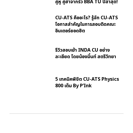
คู่หู คู่ฮาจากรั้ว BBA TU ปีล่าสุด!
CU-ATS คืออะไร? รู้จัก CU-ATS
โอกาสสำคัญในการสอบติดคณะ
อินเตอร์ยอดฮิต
รีวิวสอบเข้า INDA CU อย่าง
ละเอียด โดยน้องมิ้นท์ สตรีวิทยา
5 เทคนิคพิชิต CU-ATS Physics
800 เต็ม By P’Ink