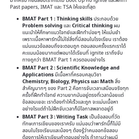
มากครับ ก่อนสอบเราก็ได้ไป Boot Up กับ ignite และฝึกทำ
Past papers, IMAT และ TSA ให้เยอะที่สุด
BMAT Part 1 : Thinking skills
ประกอบด้วย
Problem solving
และ
Critical thinking
ผม
แนะนำให้ศึกษาแนวโจทย์และฝึกทำบ่อยๆ ให้แม่นยำ
เพราะเนื้อหาพาร์ทนี้ไม่ใช่สิ่งที่มีสอนในโรงเรียน เราต้อง
แม่นแนวข้อสอบถึงจะตอบถูก ตอนสอบครั้งแรกเราได้
คะแนนน้อยมากแต่พอมาได้เรียนที่ ignite เราถึงจับ
ทางถูกว่า BMAT Part 1 ควรตอบอย่างไร
BMAT Part 2 : Scientific Knowledge and
Applications
มีเนื้อหาที่ครอบคลุมวิชา
Chemistry, Biology, Physics และ Math
สิ่ง
สำคัญมากๆ ของ Part 2 คือการจับเวลาเสมือนจริงทุก
ครั้งที่ฝึกทำโจทย์ ความยากมันอยู่ตรงที่เวลาน้อยแต่
ข้อสอบเยอะ เราต้องทำให้เร็วและถูก จะแม่นเนื้อหา
อย่างไรแต่ถ้าไม่ฝึกจับเวลาก็มีโอกาสพลาดอยู่ดี
BMAT Part 3 : Writing Task
เป็นข้อสอบที่วัด
ทักษะการเขียนของเราครับ แน่นอนว่าพาร์ทนี้ก็ไม่มี
สอนในโรงเรียนและน้องๆ ต้องรู้ว่าคนออกข้อสอบ
ต้องการให้เราเขียนคำตอบอย่างไร ถ้าถามว่าผมมี