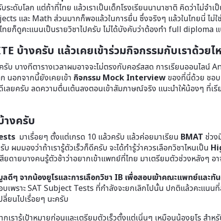
ระดับโลก แต่ถ้าที่ไทย แล้วเราเป็นเด็กโรงเรียนนานาชาติ คิดว่าไม่จำเป็
ts และ Math ส่วนมากก็พอแล้วในการยื่น ซึ่งจริงๆ แล้วในไทยนี่ ไม่ใช่
นไทยก็ดูคะแนนเป็นรายวิชาไปครับ ไม่ได้บังคับว่าต้องทำ full diploma 
TE บ้างครับ แล้วเคยเข้าร่วมกิจกรรมกับเราด้วยไ
ครับ บางทีตารางเวลาผมอาจจะไม่ตรงกับคอร์สสด การเรียนออนไลน์ 
 อีก นอกจากนี้ยังเคยเข้า
กิจกรรม Mock Interview
ของที่นี่ด้วย ช
ีเลยครับ ลดความตื่นเต้นลงตอนเข้าสัมภาษณ์จริง แนะนำให้น้องๆ ที่เรี
บ้างครับ
ests
มาเรื่อยๆ ตั้งแต่เกรด 10 แล้วครับ แล้วค่อยมาเรียน
BMAT
ช่วงม
ับ ผมมองว่าถ้าเรารู้ตัวเร็วก็ดีครับ จะได้ทำรู้ว่าควรเลือกวิชาไหนเป็น
Hi
สียดายบางคนรู้ตัวช้าว่าอยากเข้าแพทย์ที่ไทย มาเตรียมตัวช่วงหลังๆ อา
อมูลดีๆ จากน้องยูโรและการเลือกวิชา IB เพื่อสอบเข้าคณะแพทย์และทั
พราะ SAT Subject Tests ที่กำลังจะยกเลิกไปนั้น ปกติแล้วคะแนนที่สอ
ลี่ยนไปเรื่อยๆ นะครับ
ากเรารู้เป้าหมายก่อนและเตรียมตัวเร็วตั้งแต่เนิ่นๆ เหมือนน้องยูโร สำห