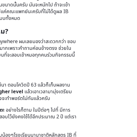
นขนาดนั้นครับ มันจะหนักไป ถ้าจะเข้า
แค่คณะแพทย์นะครับที่ไม่ได้ดูผล IB
แบบทั้งหมด
หม?
Anywhere ผมเลยมองว่าสะดวกกว่า ชอบ
อบมากเพราะคำถามค่อนข้างตรง ช่วยใน
ยนที่จะสอบเข้าหมอทุกคนร่วมกิจกรรมนี้
ีนา ตอนโควิดปี 63 แล้วก็เก็บผลงาน
gher level
แล้วเอาเวลามามุ่งเตรียม
จจะทำพอร์ตไม่ทันแล้วครับ
นตะ
อย่างไรก็ตาม ในปีต่อๆ ไปที่ มีการ
บไว้ยังคงใช้ได้อีกประมาณ 2 ปี แต่เรา
รับน้องๆโรงเรียนนานาชาติหลักสูตร IB ที่