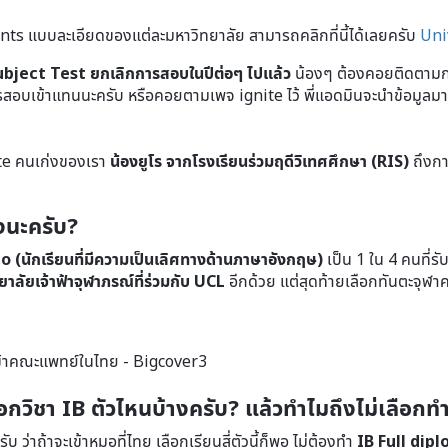
nts แบบละเอียดของแต่ละมหาวิทยาลัย สามารถคลิกที่นี้ได้เลยครับ
Uni
T Subject Test ยกเลิกการสอบในปีต่อๆ ไปแล้ว
น้องๆ ต้องคอยติดตามก
ารสอบเข้าแทนนะครับ หรือคอยตามเพจ ignite ไว้ พี่แอดมินจะนำข้อมูลมาบ
e คนเก่งของเรา
น้องยูโร จากโรงเรียนร่วมฤดีวิเทศศึกษา (RIS)
ถึงกา
งนะครับ?
 (นักเรียนที่มีความเป็นเลิศทางด้านภาษาอังกฤษ)
เป็น 1 ใน 4 คนที่รั
ัยเจ้าฟ้าจุฬาภรณ์ที่ร่วมกับ UCL
อีกด้วย แต่สุดท้ายเลือกทันตะจุฬา
ลือกวิชา IB ตัวไหนบ้างครับ? แล้วทำไมถึงไม่เลือก
ว่าถ้าจะเข้าหมอที่ไทย เลือกเรียนสี่ตัวนี้ก็พอ ไม่ต้องทำ
IB Full dip