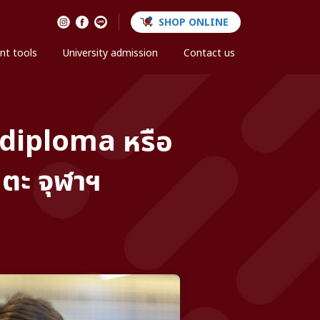
SHOP ONLINE
nt tools
University admission
Contact us
l diploma หรือ
นตะ จุฬาฯ