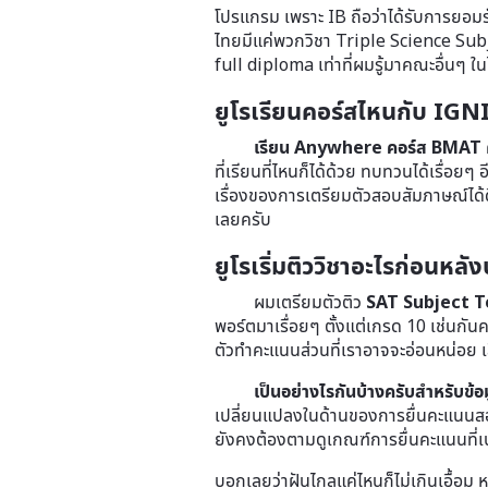
โปรแกรม เพราะ IB ถือว่าได้รับการยอมรับ
ไทยมีแค่พวกวิชา Triple Science Subjec
full diploma เท่าที่ผมรู้มาคณะอื่นๆ ใ
ยูโรเรียนคอร์สไหนกับ IGNI
เรียน Anywhere คอร์ส BMAT
ที่เรียนที่ไหนก็ได้ด้วย ทบทวนได้เรื่อยๆ
เรื่องของการเตรียมตัวสอบสัมภาษณ์ได้ด
เลยครับ
ยูโรเริ่มติววิชาอะไรก่อนหลัง
ผมเตรียมตัวติว
SAT Subject T
พอร์ตมาเรื่อยๆ ตั้งแต่เกรด 10 เช่นกันคร
ตัวทำคะแนนส่วนที่เราอาจจะอ่อนหน่อย เ
เป็นอย่างไรกันบ้างครับสำหรับข้
เปลี่ยนแปลงในด้านของการยื่นคะแนนสอบเ
ยังคงต้องตามดูเกณฑ์การยื่นคะแนนที่เป
บอกเลยว่าฝันไกลแค่ไหนก็ไม่เกินเอื้อม ห