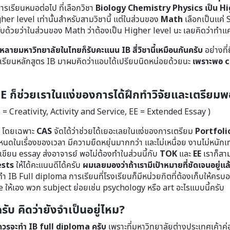
ารเรียนหมอต่อไป ที่เลือกวิชา
Biology Chemistry Physics เป็น Hi
her level เท่านั้นสำหรับสามวิชานี้ แต่ในส่วนของ
Math
เลือกเป็นแค่ 
คับด้วยว่าในส่วนของ Math ว่าต้องเป็น Higher level นะ เลยคิดว่าทำ
ยมหาวิทยาลัยในไทยก็รับคะแนน IB สี่วิชานี้เหมือนกันครับ
อย่างที่
รียนหลักสูตร IB มาผมคิดว่าแอบได้เปรียบนิดหน่อยด้วยนะ
เพราะพอ c
EE ก็ช่วยเราในแง่ของการได้ฝึกทำวิจัยและเตรียมพ
 Creativity, Activity and Service, EE = Extended Essay )
ม โดยเฉพาะ
CAS
จัดได้ว่าช่วยได้เยอะเลยในแง่ของการเตรียม
Portfoli
ดในเรื่องของเวลา มีความยืดหยุ่นมากกว่า และไม่เหนื่อย งานไม่หนั
เขียน essay ส่งอาจารย์ พอไม่ต้องทำในส่วนนี้กับ
TOK
และ
EE
เราก็สาม
ests
ให้ได้คะแนนดีได้ครับ
ผมเลยมองว่าถ้าเรามีเป้าหมายที่ชัดเจนอยู่แล้ว
ำ IB Full diploma การเรียนที่โรงเรียนก็มีหน่วยกิตที่ต้องเก็บให้ครบอยู่ด
vide ให้เอง พวก subject ย่อยเช่น psychology หรือ art อะไรแบบนี้ครับ
ับ คิดว่ายังจำเป็นอยู่ไหม?
าควรจะทำ IB full diploma ครับ
เพราะที่มหาวิทยาลัยต่างประเทศเค้าค