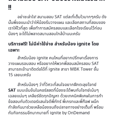
!!
อย่าชะล่าใจ! สนามสอบ SAT แต่ละที่เต็มไวมากๆครับ ดัง
นั้นพี่ขอแนะนำว่าให้น้องรีบวางแผน และเลือกสถานที่สอบของ
เราให้ไวที่สุด เพื่อทำการสมัครสอบและเลือกโรงเรียนไว้ก่อน
น้องๆ จะได้ไม่พลาดสนามสอบใกล้บ้านนะครับ
บริการฟรี! ไม่มีค่าใช้จ่าย สำหรับน้อง ignite โดย
เฉพาะ
สำหรับน้อง ignite คนไหนที่อยากปรึกษาเรื่องการ
วางแผนรอบสอบ หรืออยากให้พวกพี่สอนสมัครสอบ SAT
สามารถเข้ามาติดต่อได้ที่ ignite สาขา
MBK Tower ชั้น
15
เลยนะครับ
สำหรับน้องๆ ว่าที่วิศวะที่สนใจอยากฝึกตะลุยโจทย์
SAT
แบบเข้มข้นในคอร์สสดที่น้องจะได้พบกับโจทย์เน้นๆ
เฉลยแน่นๆ เคลียร์ชัดทุกปัญหา ด้วยเทคนิคพิเศษในการทำ
ข้อสอบกับติวเตอร์แสนใจดีพี่ภัทร์ พี่เกรทและพี่ก๊อฟ ผนึก
กำลังกันมาช่วยเหลือน้องจนถึงปลายทางอย่างเต็มที่ พร้อม
กับกิจกรรมอีกมากมายที่ ignite by OnDemand